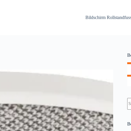
Bildschirm Rollstandfu
B
K
Er
B