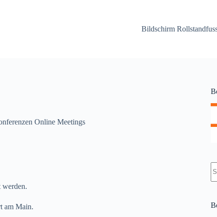
Bildschirm Rollstandfu
B
nferenzen Online Meetings
K
Er
t werden.
B
rt am Main.